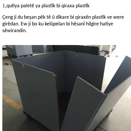
1,
qutiya paletê ya plastîk bi qiraxa plastîk
Çeng ji du beşan pêk tê û dikare bi qiraxên plastîk ve were
girêdan. Ew ji bo ku kelûpelan bi hêsanî hilgire hatiye
sêwirandin.