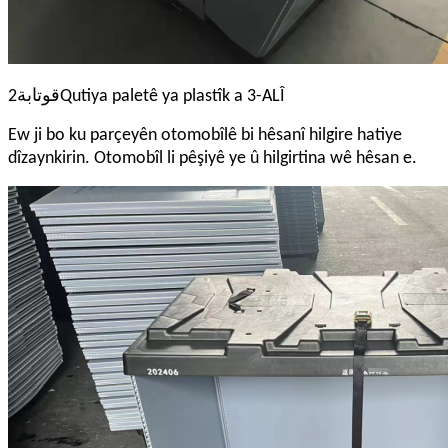
قوتابة
2
Qutiya paletê ya plastîk a 3-ALÎ
Ew ji bo ku parçeyên otomobîlê bi hêsanî hilgire hatiye
dîzaynkirin. Otomobîl li pêşiyê ye û hilgirtina wê hêsan e.