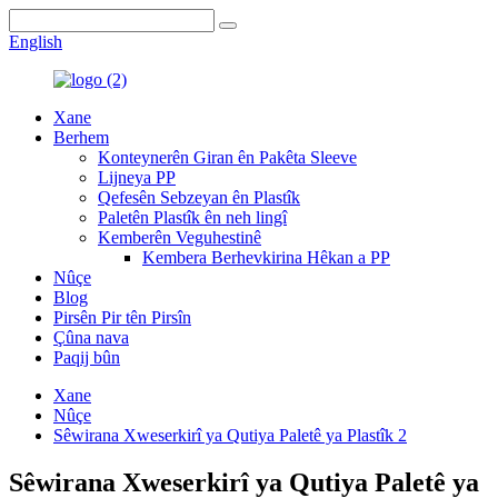
English
Xane
Berhem
Konteynerên Giran ên Pakêta Sleeve
Lijneya PP
Qefesên Sebzeyan ên Plastîk
Paletên Plastîk ên neh lingî
Kemberên Veguhestinê
Kembera Berhevkirina Hêkan a PP
Nûçe
Blog
Pirsên Pir tên Pirsîn
Çûna nava
Paqij bûn
Xane
Nûçe
Sêwirana Xweserkirî ya Qutiya Paletê ya Plastîk 2
Sêwirana Xweserkirî ya Qutiya Paletê ya