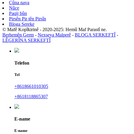
Çûna nava
Nûçe
Paqij bûn
Pirsên Pir tên Pirsîn
Bloga Sereke
© Mafê Kopîkirinê - 2020-2025: Hemû Maf Parastî ne.
Berhemên Germ
-
Nexşeya Malperê
-
BLOGA SERKEFTÎ
-
LÊGERÎNA SERKEFTÎ
Telefon
Tel
+8618661010305
+8618118865307
E-name
E-name