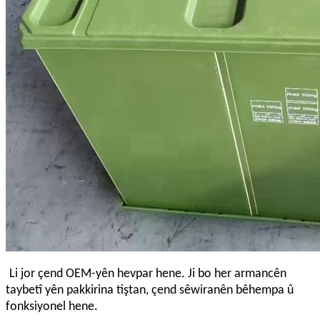
Li jor çend OEM-yên hevpar hene. Ji bo her armancên
taybetî yên pakkirina tiştan, çend sêwiranên bêhempa û
fonksiyonel hene.