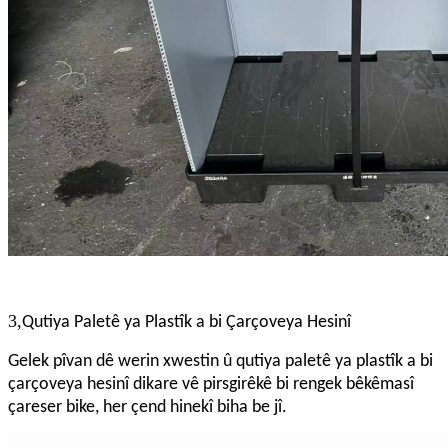
3,
Qutiya Paletê ya Plastîk a bi Çarçoveya Hesinî
Gelek pîvan dê werin xwestin û qutiya paletê ya plastîk a bi
çarçoveya hesinî dikare vê pirsgirêkê bi rengek bêkêmasî
çareser bike, her çend hinekî biha be jî.