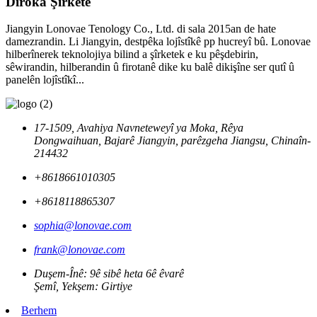
Dîroka Şîrketê
Jiangyin Lonovae Tenology Co., Ltd. di sala 2015an de hate
damezrandin. Li Jiangyin, destpêka lojîstîkê pp hucreyî bû. Lonovae
hilberînerek teknolojiya bilind a şîrketek e ku pêşdebirin,
sêwirandin, hilberandin û firotanê dike ku balê dikişîne ser qutî û
panelên lojîstîkî...
17-1509, Avahiya Navneteweyî ya Moka, Rêya
Dongwaihuan, Bajarê Jiangyin, parêzgeha Jiangsu, Chinaîn-
214432
+8618661010305
+8618118865307
sophia@lonovae.com
frank@lonovae.com
Duşem-Înê: 9ê sibê heta 6ê êvarê
Şemî, Yekşem: Girtiye
Berhem