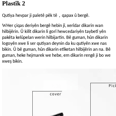
Plastîk 2
，
Qutiya hevpar ji paletê pêk tê
qapax û bergê.
W
Her çiqas deriyên bergê hebin jî, xerîdar dikarin wan
hilbijêrin. Û kilît dikarin li gorî hewcedariyên taybetî yên
pakêta kelûpelan werin hilbijartin. Bê guman, hûn dikarin
logoyên xwe li ser qutiyan deynin da ku qutiyên xwe nas
bikin. Û bê guman, hûn dikarin etîketan hilbijêrin an na. Bê
guman, heke hejmarek we hebe, em dikarin rengê ji bo we
xweş bikin.